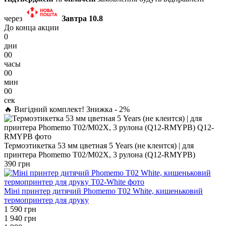
через
Завтра 10.8
До конца акции
0
дни
00
часы
00
мин
00
сек
🔥 Вигідний комплект! Знижка - 2%
Термоэтикетка 53 мм цветная 5 Years (не клеится) | для
принтера Phomemo T02/M02X, 3 рулона (Q12-RMYPB)
390 грн
Міні принтер дитячий Phomemo T02 White, кишеньковий
термопринтер для друку
1 590 грн
1 940 грн