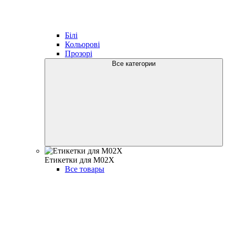
Білі
Кольорові
Прозорі
Все категории
Етикетки для M02X
Все товары