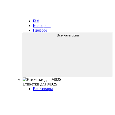
Білі
Кольорові
Прозорі
Все категории
Етикетки для M02S
Все товары