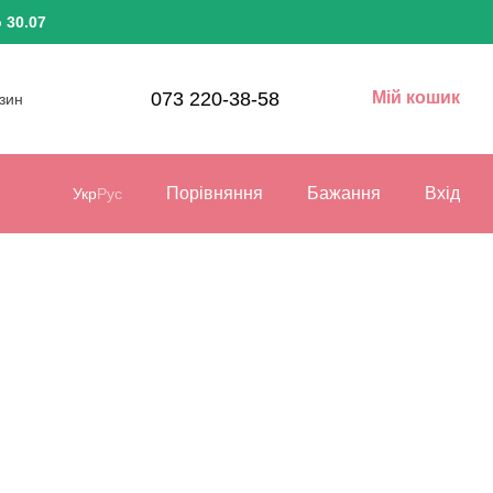
 30.07
073 220-38-58
Мій кошик
азин
Порівняння
Бажання
Вхід
Укр
Рус