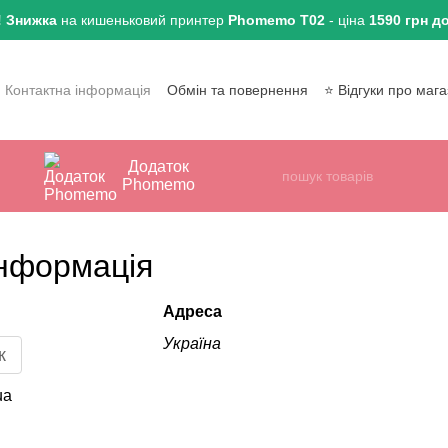
! Знижка
на кишеньковий принтер
Phomemo T02
- ціна
1590 грн до
Контактна інформація
Обмін та повернення
⭐ Відгуки про маг
Договір публічної оферти
Угода користувача
и замовлень
Додаток
Phomemo
інформація
Адреса
Україна
к
ua