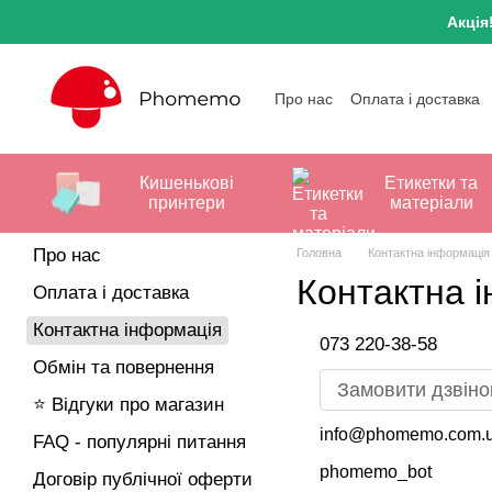
Перейти до основного контенту
Акція
Про нас
Оплата і доставка
FAQ - популярні питання
Графік работи та відправк
Кишенькові
Етикетки та
принтери
матеріали
Про нас
Головна
Контактна інформація
Контактна 
Оплата і доставка
Контактна інформація
073 220-38-58
Обмін та повернення
Замовити дзвіно
⭐ Відгуки про магазин
info@phomemo.com.
FAQ - популярні питання
phomemo_bot
Договір публічної оферти