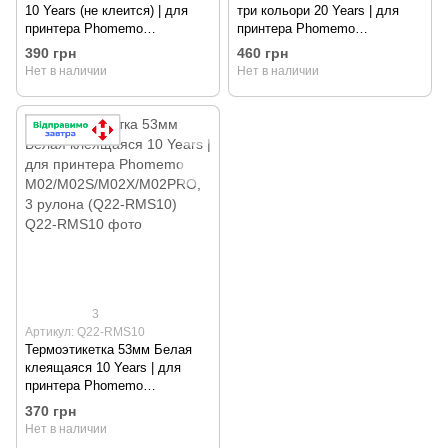
10 Years (не клеится) | для
три кольори 20 Years | для
принтера Phomemo
принтера Phomemo
M02/M02S/M02PRO, 3 рулона
M02/M02S/M02PRO, 3 рулони
390 грн
460 грн
(Q22-RM10)
Нет в наличии
Нет в наличии
3
Артикул: Q22-RMS10
Термоэтикетка 53мм Белая
клеящаяся 10 Years | для
принтера Phomemo
M02/M02S/M02X/M02PRO, 3
370 грн
рулона (Q22-RMS10)
Нет в наличии