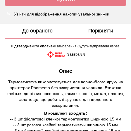
Увійти
для відображення накопичувальної знижки
%
До обраного
Порівняти
Підтверджені
та
оплачені
замовлення будуть відправлені через
Завтра 8.8
Опис
Термоетикетка використовується для чорно-білого друку на
принтерах Phomemo без використання чорнила. Етикетка
клеїться до різних поверхонь, таких як папір, метал, пластик,
скло тощо, що робить її зручною для щоденного
використання.
В комплект входять:
-- 3 шт фіолетової клейкої термоетикетки шириною 15 мм
-- 3 шт розової клейкої термоетикетки шириною 15 мм
-- 3 шт блакитної клейкої термоетикетки шириною 15 мм