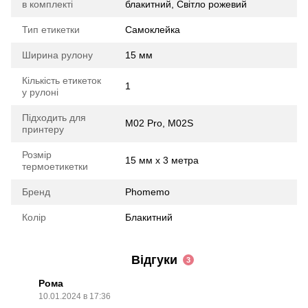
в комплекті
блакитний, Світло рожевий
Тип етикетки
Самоклейка
Ширина рулону
15 мм
Кількість етикеток
1
у рулоні
Підходить для
M02 Pro, M02S
принтеру
Розмір
15 мм х 3 метра
термоетикетки
Бренд
Phomemo
Колір
Блакитний
Відгуки
3
Рома
10.01.2024 в 17:36